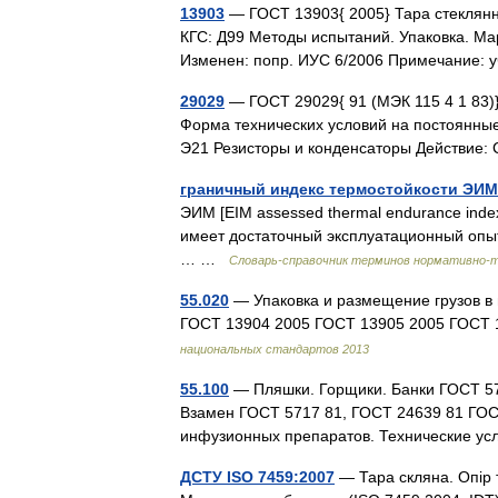
13903
— ГОСТ 13903{ 2005} Тара стеклянн
КГС: Д99 Методы испытаний. Упаковка. Ма
Изменен: попр. ИУС 6/2006 Примечание
29029
— ГОСТ 29029{ 91 (МЭК 115 4 1 83)}
Форма технических условий на постоянные
Э21 Резисторы и конденсаторы Действие:
граничный индекс термостойкости ЭИМ
ЭИМ [EIM assessed thermal endurance inde
имеет достаточный эксплуатационный опыт
… …
Словарь-справочник терминов нормативно-
55.020
— Упаковка и размещение грузов в
ГОСТ 13904 2005 ГОСТ 13905 2005 ГОСТ
национальных стандартов 2013
55.100
— Пляшки. Горщики. Банки ГОСТ 571
Взамен ГОСТ 5717 81, ГОСТ 24639 81 ГОС
инфузионных препаратов. Технические 
ДСТУ ISO 7459:2007
— Тара скляна. Опір 