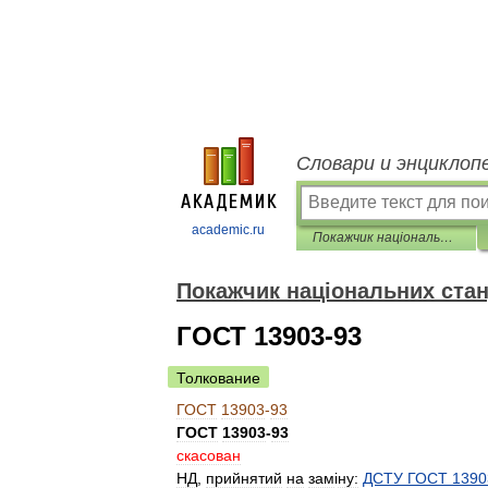
Словари и энциклоп
academic.ru
Покажчик національних стандартів
Покажчик національних стан
ГОСТ 13903-93
Толкование
ГОСТ
13903
-
93
ГОСТ
13903
-
93
скасован
НД
,
прийнятий
на
зам
і
ну:
ДСТУ
ГОСТ
1390