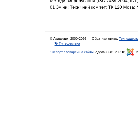
Методи випробування (ISO 7459:2004, IDT)
01 Зміни: Технічний комітет: ТК 120 Мов
© Академик, 2000-2026
Обратная связь:
Техподдерж
👣 Путешествия
Экспорт словарей на сайты
, сделанные на PHP,
Jo