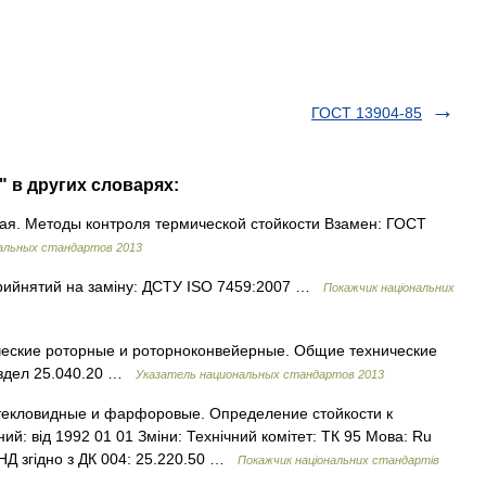
ГОСТ 13904-85
" в других словарях:
ная. Методы контроля термической стойкости Взамен: ГОСТ
альных стандартов 2013
рийнятий на заміну: ДСТУ ISO 7459:2007 …
Покажчик національних
ические роторные и роторноконвейерные. Общие технические
аздел 25.040.20 …
Указатель национальных стандартов 2013
екловидные и фарфоровые. Определение стойкости к
ий: від 1992 01 01 Зміни: Технічний комітет: ТК 95 Мова: Ru
д НД згідно з ДК 004: 25.220.50 …
Покажчик національних стандартів