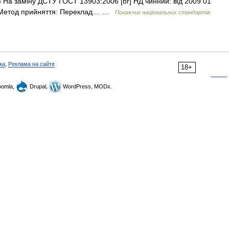
 На заміну ДСТУ ГОСТ 13903:2006 [br] НД чинний: від 2009 01
а: Метод прийняття: Переклад… …
Покажчик національних стандартів
ка
,
Реклама на сайте
18+
omla,
Drupal,
WordPress, MODx.