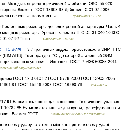
ая. Методы контроля термической стойкости. ОКС: 55.020
ркировка Взамен: ГОСТ 13903 93 Действие: С 01.07.2006
: учтены основные нормативные… …
Справочник ГОСТов
 Постоянные резисторы для электронной аппаратуры. Часть 4.
 мощные резисторы. Уровень качества Е. ОКС: 31.040.10 КГС:
 С 01.07.92 Текст… …
Справочник ГОСТов
; ГТС ЭИМ
— 3.7 граничный индекс термостойкости ЭИМ; ГТС
x (EIM ATE)]: Температура, °C, до которой эталонный ЭИМ
 при заданных условиях. Источник: ГОСТ Р МЭК 60085 2011:
технической документации
 целом ГОСТ 12.3.010 82 ГОСТ 5778 2000 ГОСТ 13903 2005
 14861 91 ГОСТ 15846 2002 ГОСТ 16299 78 …
Указатель
7 91 Банки стеклянные для консервов. Технические условия.
Т 10782 85 Бутылки стеклянные для крови, трансфузионных и
условия. Взамен ГОСТ… …
Покажчик національних стандартів
тепловому удару та утомна міцність при тепловому ударі.