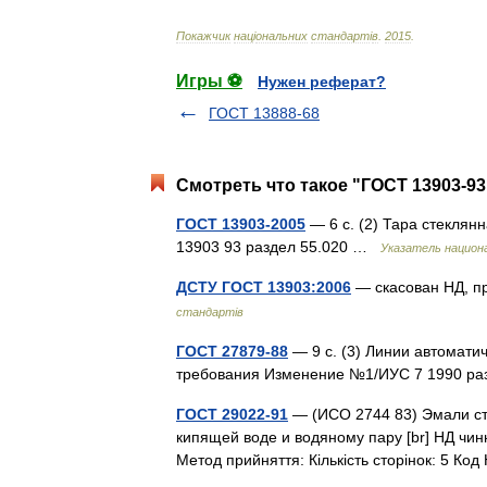
Покажчик
нац
і
ональних
стандарт
і
в
.
2015
.
Игры ⚽
Нужен реферат?
ГОСТ 13888-68
Смотреть что такое "ГОСТ 13903-93
ГОСТ 13903-2005
— 6 с. (2) Тара стеклян
13903 93 раздел 55.020 …
Указатель национ
ДСТУ ГОСТ 13903:2006
— скасован НД, п
стандартів
ГОСТ 27879-88
— 9 с. (3) Линии автомат
требования Изменение №1/ИУС 7 1990 р
ГОСТ 29022-91
— (ИСО 2744 83) Эмали ст
кипящей воде и водяному пару [br] НД чинн
Метод прийняття: Кількість сторінок: 5 Ко