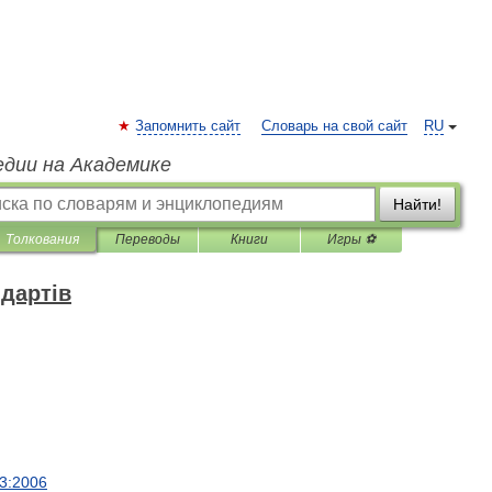
Запомнить сайт
Словарь на свой сайт
RU
едии на Академике
Найти!
Толкования
Переводы
Книги
Игры ⚽
дартів
3:2006